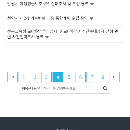
남원시 야생생물보호구역 실태조사 및 조정 용역
천안시 제2차 기후변화 대응 종합계획 수립 용역
전북교육청 교(원)장 중임심사 및 교(원)감 자격연수대상자 선정 관
련 사전전화조사 용역
1
2
3
5
6
7
8
4