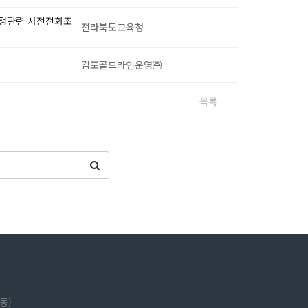
 선정관련 사전전화조
전라북도교육청
김포골드라인운영㈜
목록
동)