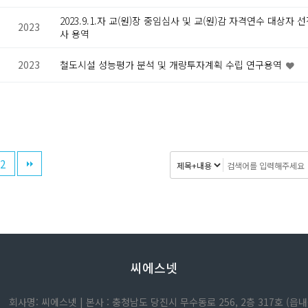
2023.9.1.자 교(원)장 중임심사 및 교(원)감 자격연수 대상자
2023
사 용역
2023
철도시설 성능평가 분석 및 개량투자계획 수립 연구용역
2
씨에스넷
회사명: 씨에스넷 |
본사 : 충청남도 당진시 무수동로 256, 2층 317호 (읍내