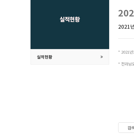
20
실적현황
2021
* 2021
실적현황
* 전라남
검