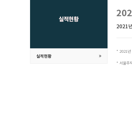
20
실적현황
2021
* 202
실적현황
* 서울주